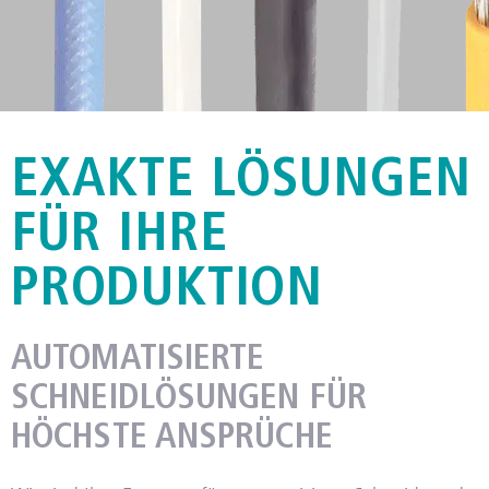
EXAKTE LÖSUNGEN
DIE GANZE WELT DER
KABELBEARBEITUNG
FÜR IHRE
PRODUKTION
MEHR
AUTOMATISIERTE
SCHNEIDLÖSUNGEN FÜR
HÖCHSTE ANSPRÜCHE