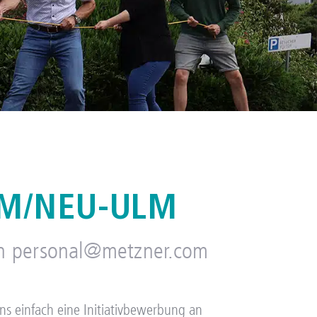
LM/NEU-ULM
 an personal@metzner.com
uns einfach eine Initiativbewerbung an