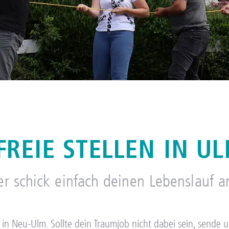
FREIE STELLEN IN U
er schick einfach deinen Lebenslauf
er in Neu-Ulm. Sollte dein Traumjob nicht dabei sein, sende 