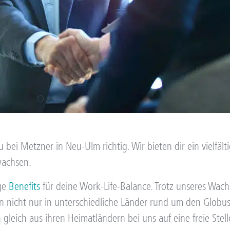
bei Metzner in Neu-Ulm richtig. Wir bieten dir ein vielfälti
wachsen.
ige
Benefits
für deine Work-Life-Balance. Trotz unseres Wach
n nicht nur in unterschiedliche Länder rund um den Glob
gleich aus ihren Heimatländern bei uns auf eine freie Stel