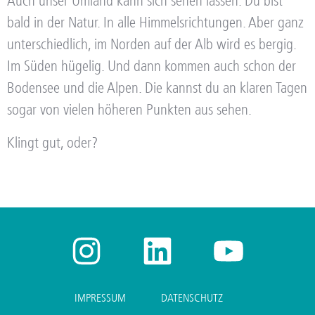
Auch unser Umland kann sich sehen lassen. Du bist
bald in der Natur. In alle Himmelsrichtungen. Aber ganz
unterschiedlich, im Norden auf der Alb wird es bergig.
Im Süden hügelig. Und dann kommen auch schon der
Bodensee und die Alpen. Die kannst du an klaren Tagen
sogar von vielen höheren Punkten aus sehen.
Klingt gut, oder?
IMPRESSUM
DATENSCHUTZ