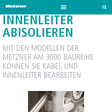
INNENLEITER
ABISOLIEREN
MIT DEN MODELLEN DER
METZNER AM 3000 BAUREIHE
KÖNNEN SIE KABEL UND
INNENLEITER BEARBEITEN