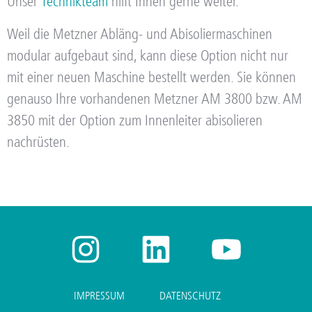
Unser
Technikteam
hilft Ihnen gerne weiter.
Weil die Metzner Abläng- und Abisoliermaschinen
modular aufgebaut sind, kann diese Option nicht nur
mit einer neuen Maschine bestellt werden. Sie können
genauso Ihre vorhandenen Metzner AM 3800 bzw. AM
3850 mit der Option zum Innenleiter abisolieren
nachrüsten.
IMPRESSUM
DATENSCHUTZ