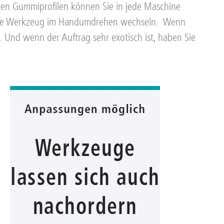
rten Gummiprofilen können Sie in jede Maschine
 ohne Werkzeug im Handumdrehen wechseln.
Wenn
. Und wenn der Auftrag sehr exotisch ist, haben Sie