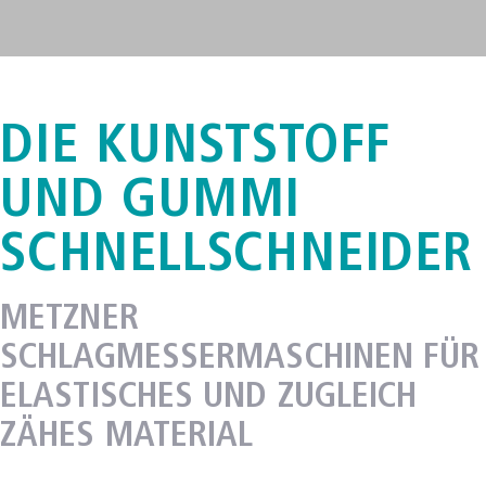
DIE KUNSTSTOFF
METZNER DYNAMAT
UND GUMMI
SCHNELLSCHNEIDER
METZNER
SCHLAGMESSERMASCHINEN FÜR
ELASTISCHES UND ZUGLEICH
ZÄHES MATERIAL